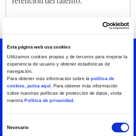
retención del talento.
Esta página web usa cookies
Utilizamos cookies propias y de terceros para mejorar la
¿Hablamos? Suscríbete
experiencia de usuario y obtener estadísticas de
navegación.
a nuestra newsletter y
Para obtener más información sobre la
política de
cookies, pulsa aquí
. Para obtener más información
recibe periódicamente
sobre nuestras políticas de protección de datos, visita
nuestra
Política de privacidad.
todas nuestras
novedades. Tenemos
Selección
Necesario
de
mucho que contarte.
consentimiento