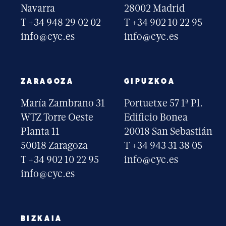
Navarra
28002 Madrid
T +34 948 29 02 02
T +34 902 10 22 95
info@cyc.es
info@cyc.es
ZARAGOZA
GIPUZKOA
María Zambrano 31
Portuetxe 57 1ª Pl.
WTZ Torre Oeste
Edificio Bonea
Planta 11
20018 San Sebastián
50018 Zaragoza
T +34 943 31 38 05
T +34 902 10 22 95
info@cyc.es
info@cyc.es
BIZKAIA