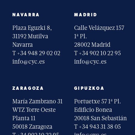
NAVARRA
MADRID
Plaza Eguzki 8,
Calle Velázquez 157
31192 Mutilva
1ª Pl.
Navarra
28002 Madrid
T +34 948 29 02 02
T +34 902 10 22 95
info@cyc.es
info@cyc.es
ZARAGOZA
GIPUZKOA
María Zambrano 31
Portuetxe 57 1ª Pl.
WTZ Torre Oeste
Edificio Bonea
Planta 11
20018 San Sebastián
50018 Zaragoza
T +34 943 31 38 05