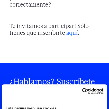
correctamente?
Te invitamos a participar! Sólo
tienes que inscribirte
aquí
.
¿Hablamos? Suscríbete
a nuestra newsletter y
recibe periódicamente
Esta página web usa cookies