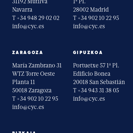
31192 Mutilva
1ª Pl.
Navarra
28002 Madrid
T +34 948 29 02 02
T +34 902 10 22 95
info@cyc.es
info@cyc.es
ZARAGOZA
GIPUZKOA
María Zambrano 31
Portuetxe 57 1ª Pl.
WTZ Torre Oeste
Edificio Bonea
Planta 11
20018 San Sebastián
50018 Zaragoza
T +34 943 31 38 05
T +34 902 10 22 95
info@cyc.es
info@cyc.es