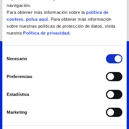
#Talento #Empleabilidad
navegación.
Para obtener más información sobre la
política de
cookies, pulsa aquí
. Para obtener más información
sobre nuestras políticas de protección de datos, visita
nuestra
Política de privacidad.
Selección
Necesario
¿Hablamos? Suscríbete
de
consentimiento
a nuestra newsletter y
Preferencias
recibe periódicamente
Estadística
todas nuestras
Marketing
novedades. Tenemos