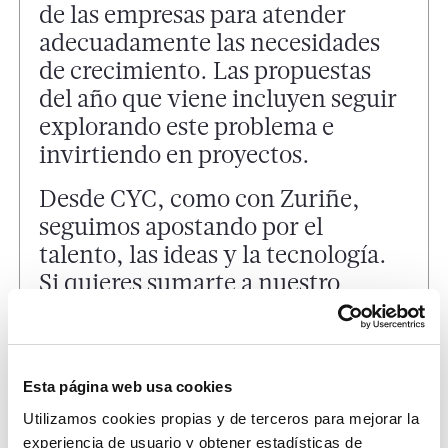
de las empresas para atender
adecuadamente las necesidades
de crecimiento. Las propuestas
del año que viene incluyen seguir
explorando este problema e
invirtiendo en proyectos.
Desde CYC, como con Zuriñe,
seguimos apostando por el
talento, las ideas y la tecnología.
Si quieres sumarte a nuestro
equipo, échale un vistazo a los
procesos que tenemos abiertos o
puedes escribir directamente
Esta página web usa cookies
a
rrhh@cyc.es
(Att. Iñaki Percaz,
responsable de Talento en CYC).
Utilizamos cookies propias y de terceros para mejorar la
experiencia de usuario y obtener estadísticas de