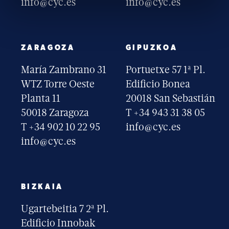
info@cyc.es
info@cyc.es
ZARAGOZA
GIPUZKOA
María Zambrano 31
Portuetxe 57 1ª Pl.
WTZ Torre Oeste
Edificio Bonea
Planta 11
20018 San Sebastián
50018 Zaragoza
T +34 943 31 38 05
T +34 902 10 22 95
info@cyc.es
info@cyc.es
BIZKAIA
Ugartebeitia 7 2ª Pl.
Edificio Innobak