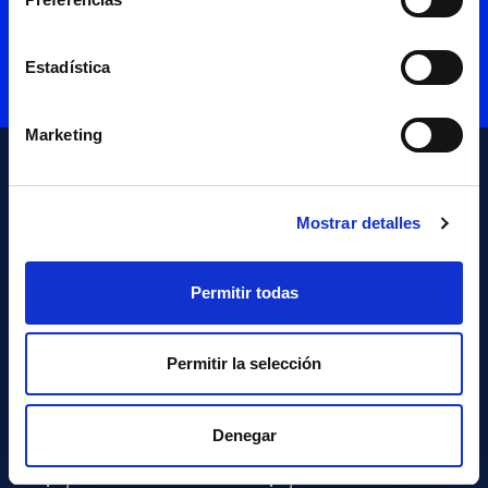
Estadística
Marketing
Mostrar detalles
Permitir todas
NAVARRA
MADRID
Permitir la selección
Plaza Eguzki 8,
Calle Velázquez 157
31192 Mutilva
1ª Pl.
Navarra
28002 Madrid
Denegar
T +34 948 29 02 02
T +34 902 10 22 95